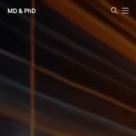
MD & PhD
메
뉴