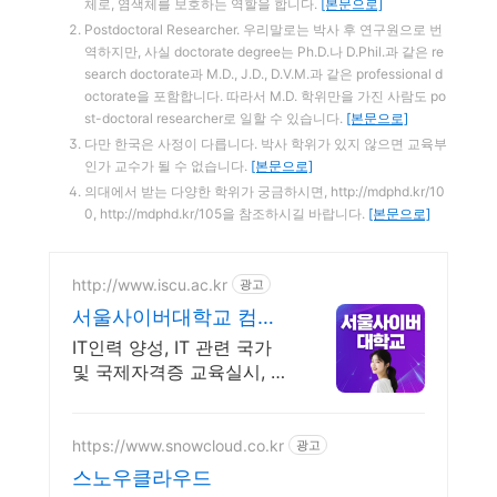
체로, 염색체를 보호하는 역할을 합니다.
[본문으로]
Postdoctoral Researcher. 우리말로는 박사 후 연구원으로 번
역하지만, 사실 doctorate degree는 Ph.D.나 D.Phil.과 같은 re
search doctorate과 M.D., J.D., D.V.M.과 같은 professional d
octorate을 포함합니다. 따라서 M.D. 학위만을 가진 사람도 po
st-doctoral researcher로 일할 수 있습니다.
[본문으로]
다만 한국은 사정이 다릅니다. 박사 학위가 있지 않으면 교육부
인가 교수가 될 수 없습니다.
[본문으로]
의대에서 받는 다양한 학위가 궁금하시면, http://mdphd.kr/10
0, http://mdphd.kr/105을 참조하시길 바랍니다.
[본문으로]
http://www.iscu.ac.kr
광고
서울사이버대학교 컴퓨
터공학과 2026 가을학기
IT인력 양성, IT 관련 국가
신편입생
및 국제자격증 교육실시, 사
이버대 신입생 수 1위 장학
금 지급 1위, 학사 석사 박사
온라인복수학위까지
https://www.snowcloud.co.kr
광고
스노우클라우드