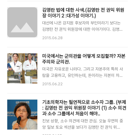
다보니 글이 좀 깁니다. 하지만, 한 번쯤은 생각해
부량과 레지던트 1-2년차 하는 정도로만 해도 충
볼 문제가 아닌가 하네요. 의대 내에서 잘못된 점
분히 그 분야에서 전문가가 될 수 있다. 하지만, 의
김영란 법에 대한 사색.(김영란 전 권익 위원
쉬쉬하는 분위기,이건 이제 버려도 되지 않을까
사라고 대접받을 생각하지 말아라." 얼마나 힘드셨
장 이야기 2 :대가성 이야기.)
요? 의대는 기본적으로 위계 질서가 다른 과보다
겠습니까? 멀리서 ..
대선에 나온 강지원 후보자의 부인이라기 보다는
강한 편입니다. 군기라고 하죠. 선배가 말하면 뭐
김영란 전 권익 위원장에 대한 이야기이다. 김영란
든 다 듣고, 실행하고.. 그리고 그 안에서 어떤 부
위원장을 잘 표현한 이야기는 바로 이 것이다. 선
조리한 이야기가 나오더라도, 다들 쉬쉬하는 경향
2015.06.28
거의 공정성을 위해서 남편이 대선 출마를 하자마
이 없다고 말할 수는 없을 것 같습니다. 저 역시도
자, 권익위원장 자리를 사임한 사람.사표가 수리되
학교 다니는 시절에 이정도까지는 아니었지만, 후
기 전까지는 공직의 자리이기 때문에, 그 기간동
미국에서는 군의관을 어떻게 모집할까? 자본
배라는 이름하에 맞아본 적도 있고, 말도 안되는
안, 선거 활동을 전혀 하지 않은 사람.김영란. 이
주의와 군의관.
소문을 듣기도 했습니다. 아..
사람을 본다면, 원칙이란 무엇인지를 알게 해주는
미국은 자유로운 나라다. 그리고 자본주의 특히 사
사람 같다.특히, 2012년 8월 16일 입법 예고한
람을 고용하고, 유인하는데, 돈이라는 자본이 차지
부정청탁 금지 및 이해충돌 방지 법안(소위 말하는
하는 비중이 그 어느 나라보다 큰 것이 사실이다.
2015.06.22
김영란 법)을 발의한 것을 보면 이 사람이 어떤 사
그리고 그것을 부끄러워하지 않고 당연하게 여긴
람인지를 가늠할 수 있다.잠시 이 법에 대한 이야
다. 실제로 미국에서 많이 행해지는 봉사활동이나
기를 하자면, "대가성" 이야기를 안 할 수 없다.항
기부금도 얼핏보면 돈이랑 큰 상관없이 자아실현
기초의학자는 필연적으로 소수자 그룹. (부제
상 뇌물 비슷한 것(향응이나, 소위 말하는 용돈, 차
을 위해서 하는 것 같지만, 따지고 보면, 더 큰 일
: 김영란 전 권익 위원장 이야기 (1) 소수 의견
도 포함)을 받은 공..
을 하기 위한 자본을 모으기 위한 하나의 방편이
과 소수 그룹에서 처음이 해야..
경우가 많다. 우리나라는 의대를 졸업한 남자라면,
진보 성향, 소수 의견에 대한 관심. 오늘 우연히 중
현재, 군의관을 의무적으로 3년간 가게 된다. 공보
앙 일보 토요 섹션을 보다가 김영란 전 권익 위원
의나 전문 연구요원으로 가는 경우도 물론 없지 않
장 인터뷰가 있어서 보다가 여러가지 생각이 나서