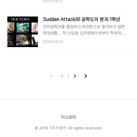
2015.06.17
지만(다른 군대에 대한 옵션 글을 보고 싶으신 분
글을 써 본다. (사진 - 연합뉴스) 클릭하시면 김영
은 링크로, 의대생 혹은 의사로 선택할 수 있는 국
란 전 위원장의 위키 페이지로 이동합니다. 여성
방의 의무 옵션), 대부분은 군의관을 가는 것이 사
최초 권익 위원장. 부산 최초 여성 판사. 사실 김영
Sudden Attack!!!! 공학도의 본과 1학년
실이다. 의전원으로 전환된 시기..
란 선생님에 대해서는 인터뷰를 읽기 전에는 전혀
전자공학과를 졸업하고 의전원으로 들어와서 접한
몰랐었다. 의료법을 제외하고는, 거의 법조계 사람
의대생활... 첫 신입생 오리엔테이션부터 학부와는
들에게는 큰 관심이 없었기 때문이다. 하지만, 인
분위기가 사뭇 달랐었습니다. 그리고 처음으로 시
2015.06.13
터뷰 중간에 이 분의 말씀과 생활에 많은 공감이
작되었던 의학공부인 골학! 해부학의 전초전이라
갔던 것은 사실이다. 모든 걸 내가 최초로 한 건 아
할 수 있었죠. 제가 아는 분 중에 예과 2년 마친 후
니다. 다행히 선배들이 몇 분 계셔서 보고 배울 수
골학 시작하고 힘들어서 약대로 가신 분이 계셨는
있었다. '여자들 시켜봤더니 잘 못한다'는 소리를
데 합격 소식 들리자마자 골학에 대해 엄청나게 압
듣게 해선 안 되겠다 싶어 정말 열심히 했다. 어쨌
박을 주셨었어요... 역시... 듣던대로 명불허전이였
든 소수자 그룹..
1
7
습니다. 그렇게 이해할 시간도, 외울 시간도 없이
머리속에 넣는 느낌은 태어나서 처음이였죠. 마치
온갖 산해진미를 씹지도 않고, 삼키지도 않고... 바
로 Stomach으로 쑤셔 넣는 느낌이랄까;;;; 지금
은... 그런 느낌... 익숙해서 만성이 되었지만...
^^;;; 학교마다 골학을 공부하는 방법이 다른데 우
리 학교는..
티스토리
© 2018 TISTORY. All rights reserved.