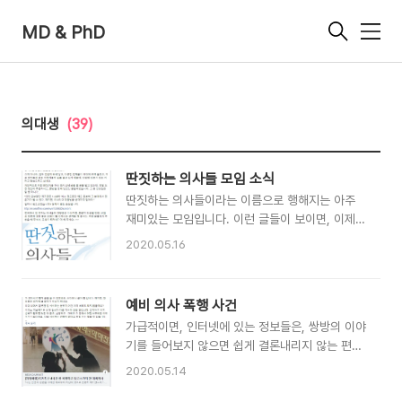
MD & PhD
메
뉴
의대생
(39)
딴짓하는 의사들 모임 소식
딴짓하는 의사들이라는 이름으로 행해지는 아주
재미있는 모임입니다. 이런 글들이 보이면, 이제
의사도 먹고 살기 힘들어져서 딴데 기웃(?)거린다
2020.05.16
고 생각하실 분들이 많을실 것 같은데.... 그게 아
니라, 입학 인원이 워낙 많고, 다양한 인재풀이 의
대에 모여 들었고, 지금 연자들과 같은 개척자들이
예비 의사 폭행 사건
길을 열고 있기 때문에, 다양한 진로가 있는 거라
가급적이면, 인터넷에 있는 정보들은, 쌍방의 이야
고 말씀드리고 싶네요. 개인적으로 이런 딴짓(?)을
기를 들어보지 않으면 쉽게 결론내리지 않는 편이
하는 의사 선생님들 몇 분을 알고 있는데, 정말 도
긴 하지만... 이 사건은 녹취를 들어본 결과, 명확
전 정신이 투철하시고, 본받을 점이 많으신 분들이
2020.05.14
한 증거가 있어서 이렇게 글을 쓸 수 있겠네요. 쓰
었습니다. 그 중 인상깊은 말 중 하나가.. "의대 공