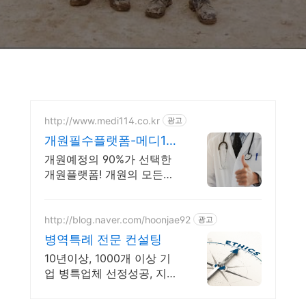
http://www.medi114.co.kr
광고
개원필수플랫폼-메디114
15만 의사와 함께합니다!
개원예정의 90%가 선택한
개원플랫폼! 개원의 모든것
을 메디114에서 확인하세요!
http://blog.naver.com/hoonjae92
광고
병역특례 전문 컨설팅
10년이상, 1000개 이상 기
업 병특업체 선정성공, 지정
성공율 98.7%